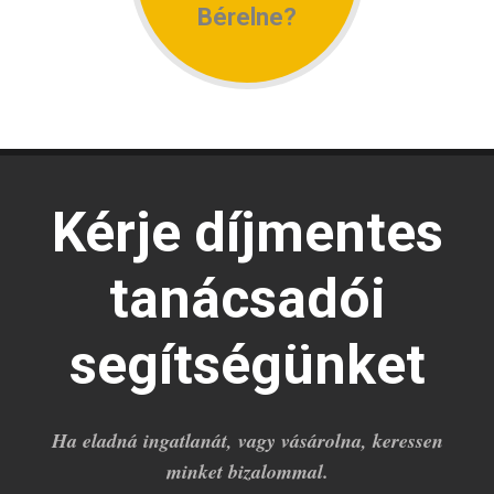
Bérelne?
Kérje díjmentes
tanácsadói
segítségünket
Ha eladná ingatlanát, vagy vásárolna, keressen
minket bizalommal.