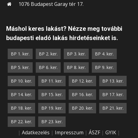
1076 Budapest Garay tér 17.
Máshol keres lakást? Nézze meg további
budapesti eladó lakás hirdetéseinket is.
BP 1. ker.
BP 2. ker.
BP 3. ker.
BP 4. ker.
BP 5. ker.
BP 6. ker.
BP 8. ker.
BP 9. ker.
BP 10. ker.
BP 11. ker.
BP 12. ker.
BP 13. ker.
BP 14. ker.
BP 15. ker.
BP 16. ker.
BP 17. ker.
BP 18. ker.
BP 19. ker.
BP 20. ker.
BP 21. ker.
BP 22. ker.
BP 23. ker.
|
Adatkezelés
|
Impresszum
|
ÁSZF
|
GYIK
|