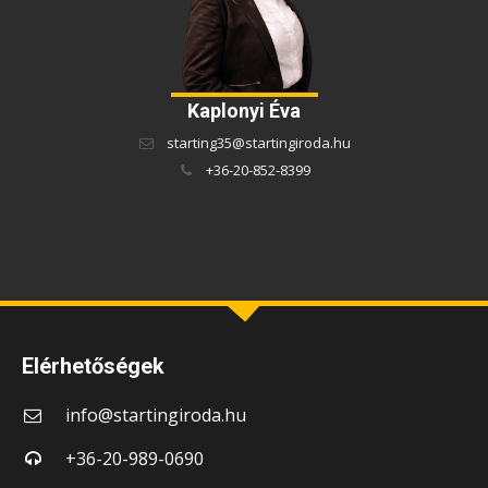
Kaplonyi Éva
starting35@startingiroda.hu
+36-20-852-8399
Elérhetőségek
info@startingiroda.hu
+36-20-989-0690