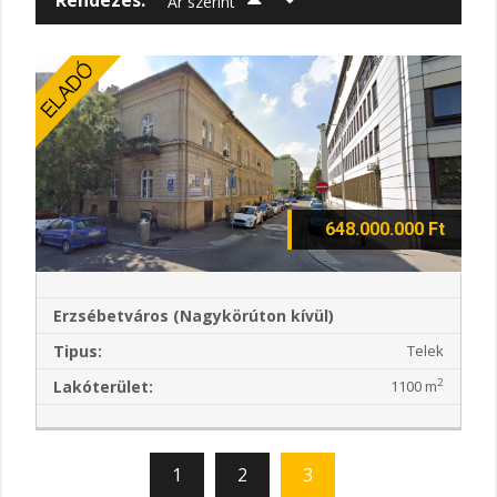
Ár szerint
648.000.000 Ft
Erzsébetváros (Nagykörúton kívül)
Tipus:
Telek
2
Lakóterület:
1100 m
1
2
3