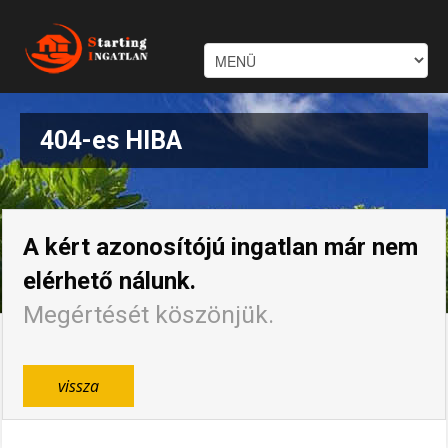
404-es HIBA
A kért azonosítójú ingatlan már nem
elérhető nálunk.
Megértését köszönjük.
vissza