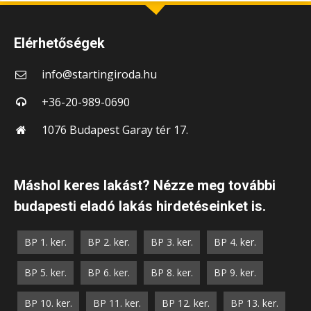
Elérhetőségek
info@startingiroda.hu
+36-20-989-0690
1076 Budapest Garay tér 17.
Máshol keres lakást? Nézze meg további
budapesti eladó lakás hirdetéseinket is.
BP 1. ker.
BP 2. ker.
BP 3. ker.
BP 4. ker.
BP 5. ker.
BP 6. ker.
BP 8. ker.
BP 9. ker.
BP 10. ker.
BP 11. ker.
BP 12. ker.
BP 13. ker.